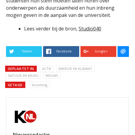
studenten hun stem moeten laten horen over
onderwerpen als duurzaamheid en hun inbreng
mogen geven in de aanpak van de universiteit.
Lees verder bij de bron,
Studio040
Twitter
Facebook
Google+
GEPLAATST IN
ACTIE
ENERGIE EN KLIMAAT
NATUUR EN MILIEU
NIEUWS
GETAGD
bezetting
Nieuwsredactie