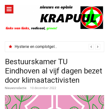
Naar
de
inhoud
springen
Hysterie en complotgeleuter bij links én rechts na bestorming Spaanse enclave
Bestuurskamer TU
Eindhoven al vijf dagen bezet
door klimaatactivisten
Nieuwsredactie
10 december 2022