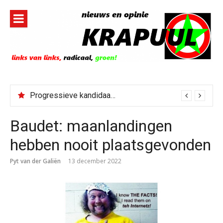
Naar
de
inhoud
springen
Progressieve kandidaat El-Sayed senaatskandidaat Michigan
Baudet: maanlandingen
hebben nooit plaatsgevonden
Pyt van der Galiën
13 december 2022