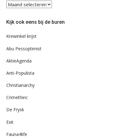
Blader
eens
door
Kijk ook eens bij de buren
ons
archief
Krewinkel krijst
Abu Pessoptimist
AktieAgenda
Anti-Populista
Christianarchy
Crimethinc
De Frysk
Exit
Fauna4life