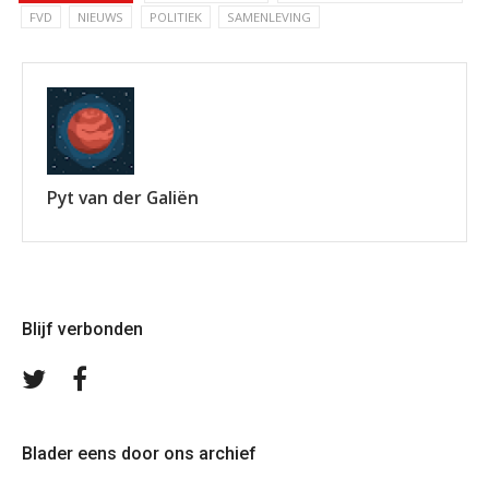
FVD
NIEUWS
POLITIEK
SAMENLEVING
Pyt van der Galiën
Blijf verbonden
Volg
Volg
ons
ons
op
op
Twitter
Facebook
Blader eens door ons archief