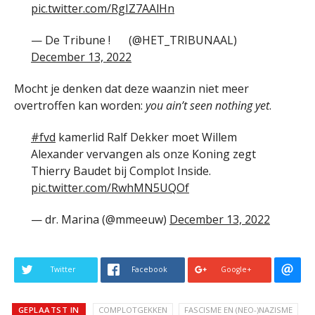
pic.twitter.com/RgIZ7AAlHn
— De Tribune !
(@HET_TRIBUNAAL)
December 13, 2022
Mocht je denken dat deze waanzin niet meer
overtroffen kan worden:
you ain’t seen nothing yet
.
#fvd
kamerlid Ralf Dekker moet Willem
Alexander vervangen als onze Koning zegt
Thierry Baudet bij Complot Inside.
pic.twitter.com/RwhMN5UQOf
— dr. Marina (@mmeeuw)
December 13, 2022
Twitter
Facebook
Google+
GEPLAATST IN
COMPLOTGEKKEN
FASCISME EN (NEO-)NAZISME