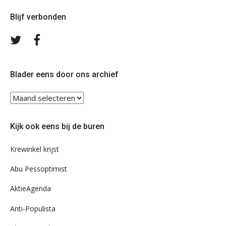
Blijf verbonden
Volg
Volg
ons
ons
op
op
Twitter
Facebook
Blader eens door ons archief
Blader
eens
door
Kijk ook eens bij de buren
ons
archief
Krewinkel krijst
Abu Pessoptimist
AktieAgenda
Anti-Populista