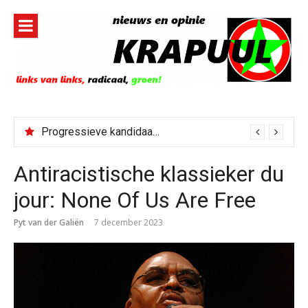
Naar
de
inhoud
springen
Progressieve kandidaat El-Sayed senaatskandidaat Michigan
Antiracistische klassieker du
jour: None Of Us Are Free
Pyt van der Galiën
7 december 2023